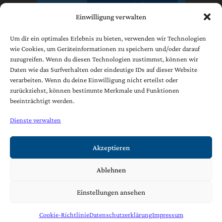
Einwilligung verwalten
Um dir ein optimales Erlebnis zu bieten, verwenden wir Technologien
wie Cookies, um Geräteinformationen zu speichern und/oder darauf
zuzugreifen. Wenn du diesen Technologien zustimmst, können wir
Impressum
Daten wie das Surfverhalten oder eindeutige IDs auf dieser Website
Datenschutzerklärung
verarbeiten. Wenn du deine Einwilligung nicht erteilst oder
AGB
zurückziehst, können bestimmte Merkmale und Funktionen
beeinträchtigt werden.
Cookie-Richtlinie (EU)
Dienste verwalten
[borlabs-cookie type="btn-cookie-preference" title="Widerruf /
Änderung Datenschutzeinstellungen" element="link"/]
Akzeptieren
Ablehnen
Copyright © 2021 | Josef Foidl Ges.m.b.H. & Co. KG
Einstellungen ansehen
Cookie-Richtlinie
Datenschutzerklärung
Impressum