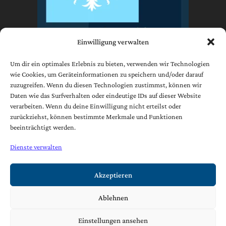
Einwilligung verwalten
Um dir ein optimales Erlebnis zu bieten, verwenden wir Technologien
wie Cookies, um Geräteinformationen zu speichern und/oder darauf
zuzugreifen. Wenn du diesen Technologien zustimmst, können wir
Impressum
Daten wie das Surfverhalten oder eindeutige IDs auf dieser Website
Datenschutzerklärung
verarbeiten. Wenn du deine Einwilligung nicht erteilst oder
AGB
zurückziehst, können bestimmte Merkmale und Funktionen
beeinträchtigt werden.
Cookie-Richtlinie (EU)
Dienste verwalten
[borlabs-cookie type="btn-cookie-preference" title="Widerruf /
Änderung Datenschutzeinstellungen" element="link"/]
Akzeptieren
Ablehnen
Copyright © 2021 | Josef Foidl Ges.m.b.H. & Co. KG
Einstellungen ansehen