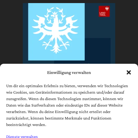
Einwilligung verwalten
Um dir ein optimales Erlebnis zu bieten, verwenden wir Technologien
wie Cookies, um Geräteinformationen zu speichern und/oder darauf
zuzugreifen. Wenn du diesen Technologien zustimmst, können wir
Impressum
Daten wie das Surfverhalten oder eindeutige IDs auf dieser Website
Datenschutzerklärung
verarbeiten. Wenn du deine Einwilligung nicht erteilst oder
zurückziehst, können bestimmte Merkmale und Funktionen
AGB
beeinträchtigt werden.
Cookie-Richtlinie (EU)
Dienste verwalten
[borlabs-cookie type="btn-cookie-preference" title="Widerruf /