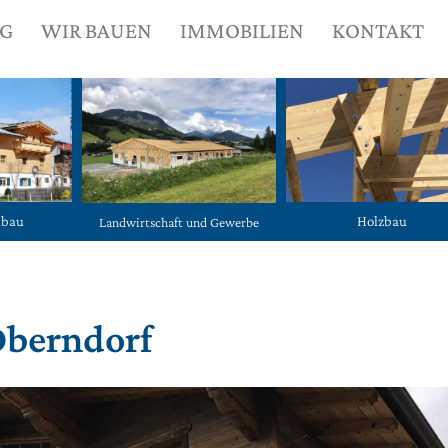
NG
WIR BAUEN
IMMOBILIEN
KONTAKT
ubau
Holzbau
Landwirtschaft und Gewerbe
Oberndorf