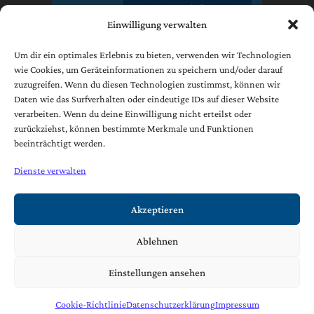
Einwilligung verwalten
Um dir ein optimales Erlebnis zu bieten, verwenden wir Technologien
wie Cookies, um Geräteinformationen zu speichern und/oder darauf
zuzugreifen. Wenn du diesen Technologien zustimmst, können wir
Impressum
Daten wie das Surfverhalten oder eindeutige IDs auf dieser Website
Datenschutzerklärung
verarbeiten. Wenn du deine Einwilligung nicht erteilst oder
AGB
zurückziehst, können bestimmte Merkmale und Funktionen
beeinträchtigt werden.
Cookie-Richtlinie (EU)
Dienste verwalten
[borlabs-cookie type="btn-cookie-preference" title="Widerruf /
Änderung Datenschutzeinstellungen" element="link"/]
Akzeptieren
Ablehnen
Copyright © 2021 | Josef Foidl Ges.m.b.H. & Co. KG
Einstellungen ansehen
Cookie-Richtlinie
Datenschutzerklärung
Impressum