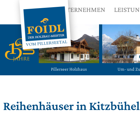
UNTERNEHMEN
LEISTU
Pillerseer Holzhaus
Um- und Z
Reihenhäuser in Kitzbühel