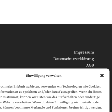
Impressum
Datenschutzerklärung
AGB
Cookie-Richtlinie (EU)
Einwilligung verwalten
[borlabs-cookie type="btn-cookie-preference"
optimales Erlebnis zu bieten, verwenden wir Technologien wie Cookies,
title="Widerruf / Änderung Datenschutzeinstellungen"
formationen zu speichern und/oder darauf zuzugreifen. Wenn du diesen
element="link"/]
n zustimmst, können wir Daten wie das Surfverhalten oder eindeutige
ser Website verarbeiten. Wenn du deine Einwilligung nicht erteilst oder
t, können bestimmte Merkmale und Funktionen beeinträchtigt werden.