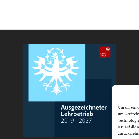
Um dir ein 
um Gerätein
Technologie
IDs auf die
zurückziehs