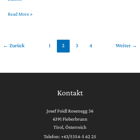
Read More »
←
Zurück
1
2
3
4
Weiter
→
Kontakt
Josef Foidl Rosenegg 36
6391 Fieberbrunn
Tirol, Österreich
Telefon: +43/5354-5 62 25