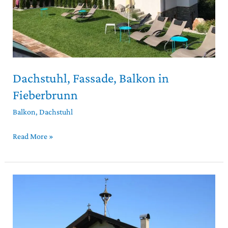
Dachstuhl, Fassade, Balkon in
Fieberbrunn
Balkon
,
Dachstuhl
Read More »
Balkone
in
Oberndorf