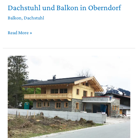
Dachstuhl und Balkon in Oberndorf
Balkon
,
Dachstuhl
Read More »
Dachstuhl,
Fassade,
Balkone
in
St.
Ulrich
am
Pillersee