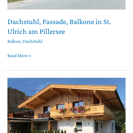
Dachstuhl, Fassade, Balkone in St.
Ulrich am Pillersee
Balkon
,
Dachstuhl
Read More »
Dachstuhl,
Fassade,
Balkon
in
Fieberbrunn