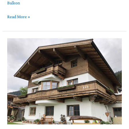
Balkon
Read More »
Dachstuhl
und
Balkon
in
Oberndorf