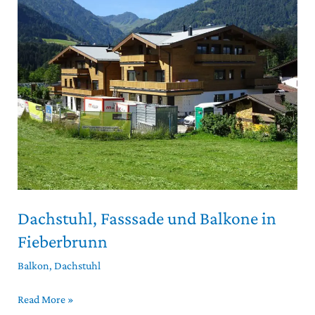
Fasssade
und
Balkone
in
Fieberbrunn
Dachstuhl, Fasssade und Balkone in
Fieberbrunn
Balkon
,
Dachstuhl
Read More »