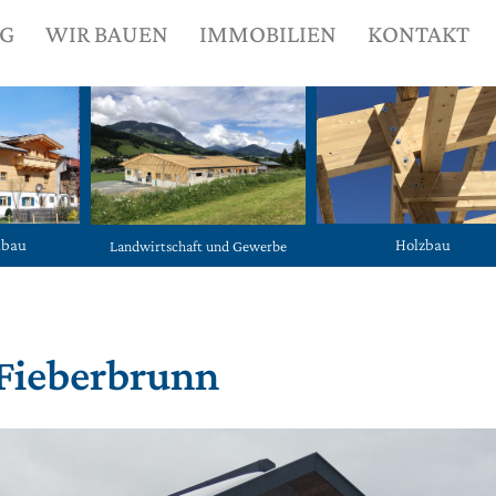
NG
WIR BAUEN
IMMOBILIEN
KONTAKT
ubau
Holzbau
Landwirtschaft und Gewerbe
 Fieberbrunn