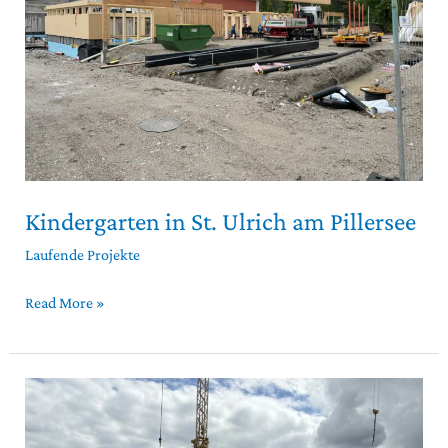
Pillersee
Kindergarten in St. Ulrich am Pillersee
Laufende Projekte
Read More »
Aufstockung
in
Going