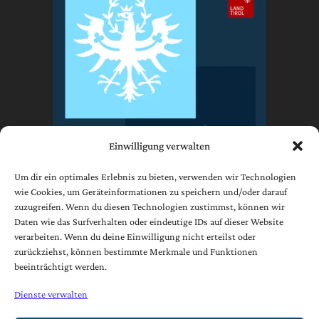
Einwilligung verwalten
Um dir ein optimales Erlebnis zu bieten, verwenden wir Technologien
wie Cookies, um Geräteinformationen zu speichern und/oder darauf
zuzugreifen. Wenn du diesen Technologien zustimmst, können wir
Impressum
Daten wie das Surfverhalten oder eindeutige IDs auf dieser Website
Datenschutzerklärung
verarbeiten. Wenn du deine Einwilligung nicht erteilst oder
zurückziehst, können bestimmte Merkmale und Funktionen
AGB
beeinträchtigt werden.
Cookie-Richtlinie (EU)
Dienste verwalten
[borlabs-cookie type="btn-cookie-preference" title="Widerruf /
Änderung Datenschutzeinstellungen" element="link"/]