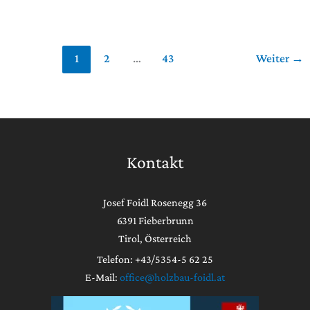
1
2
…
43
Weiter
→
Kontakt
Josef Foidl Rosenegg 36
6391 Fieberbrunn
Tirol, Österreich
Telefon: +43/5354-5 62 25
E-Mail:
office@holzbau-foidl.at