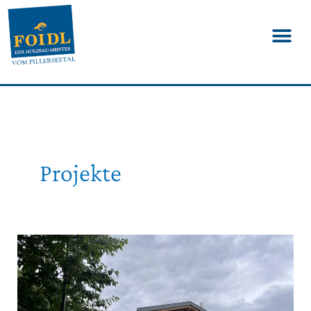
Projekte
Dachstuhl,
Balkone,
Fassade
in