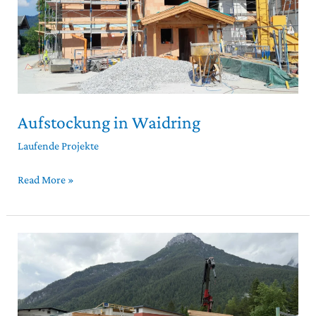
Aufstockung in Waidring
Laufende Projekte
Read More »
Kindergarten
in
St.
Ulrich
am