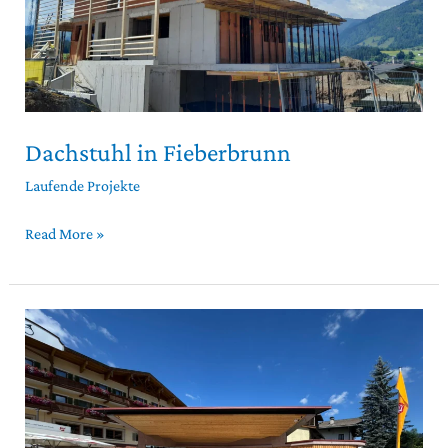
Dachstuhl in Fieberbrunn
Laufende Projekte
Read More »
Bühnenüberdachung
in
Fieberbrunn