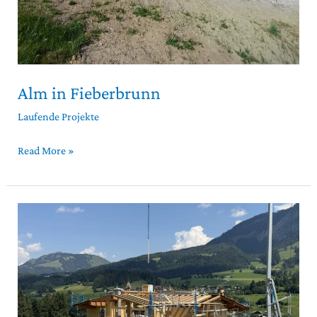
Alm in Fieberbrunn
Laufende Projekte
Read More »
Wohnhaus
in
Fieberbrunn