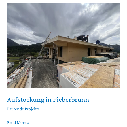
Aufstockung
in
Fieberbrunn
Aufstockung in Fieberbrunn
Laufende Projekte
Read More »