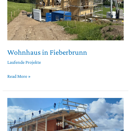
Wohnhaus in Fieberbrunn
Laufende Projekte
Read More »
Dachstuhl
in
Fieberbrunn