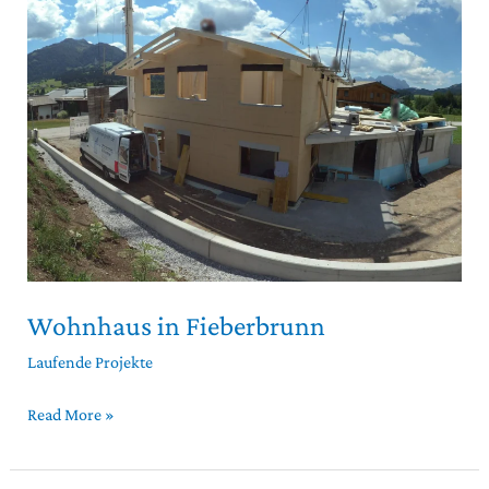
in
Fieberbrunn
Wohnhaus in Fieberbrunn
Laufende Projekte
Read More »