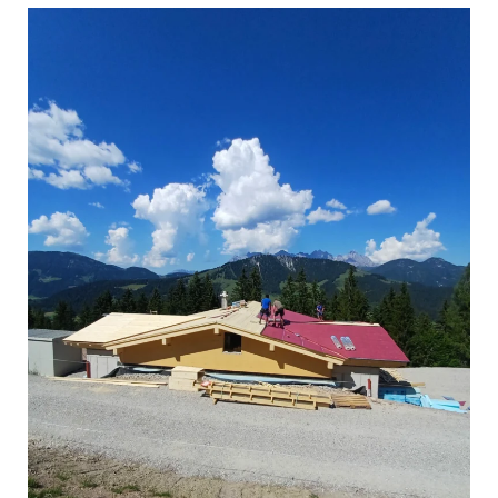
Alm
in
Fieberbrunn