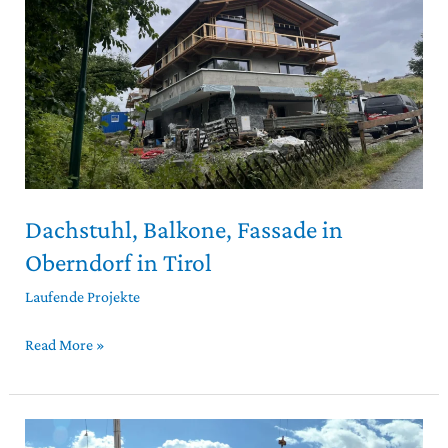
Oberndorf
in
Tirol
Dachstuhl, Balkone, Fassade in
Oberndorf in Tirol
Laufende Projekte
Read More »
Wohnhaus