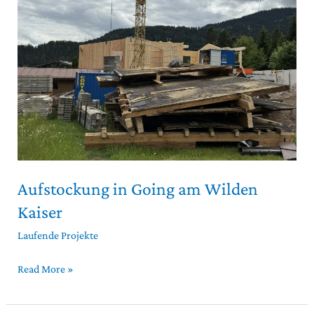
am
Wilden
Kaiser
Aufstockung in Going am Wilden
Kaiser
Laufende Projekte
Read More »