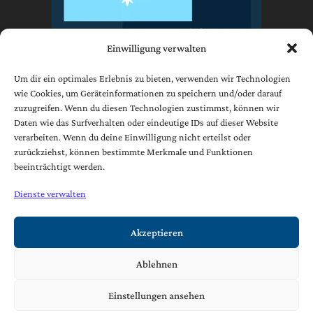
Einwilligung verwalten
Um dir ein optimales Erlebnis zu bieten, verwenden wir Technologien
wie Cookies, um Geräteinformationen zu speichern und/oder darauf
zuzugreifen. Wenn du diesen Technologien zustimmst, können wir
Impressum
Daten wie das Surfverhalten oder eindeutige IDs auf dieser Website
Datenschutzerklärung
verarbeiten. Wenn du deine Einwilligung nicht erteilst oder
AGB
zurückziehst, können bestimmte Merkmale und Funktionen
beeinträchtigt werden.
Cookie-Richtlinie (EU)
Dienste verwalten
[borlabs-cookie type="btn-cookie-preference" title="Widerruf /
Änderung Datenschutzeinstellungen" element="link"/]
Akzeptieren
Ablehnen
Copyright © 2021 | Josef Foidl Ges.m.b.H. & Co. KG
Einstellungen ansehen