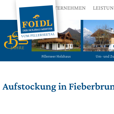
UNTERNEHMEN
LEISTU
Pillerseer Holzhaus
Um- und Z
Aufstockung in Fieberbru