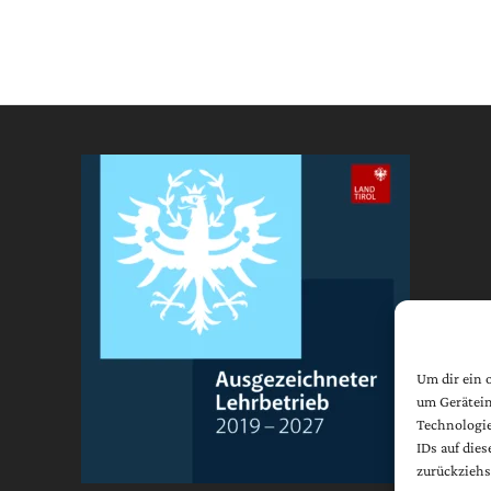
Um dir ein 
um Gerätein
Technologie
IDs auf die
zurückziehs