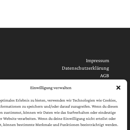
Impressum
Datenschutzerklärung
AGB
Cookie-Richtlinie (EU)
Einwilligung verwalten
[borlabs-cookie type="btn-cookie-preference"
optimales Erlebnis zu bieten, verwenden wir Technologien wie Cookies,
title="Widerruf / Änderung Datenschutzeinstellungen"
formationen zu speichern und/oder darauf zuzugreifen. Wenn du diesen
element="link"/]
n zustimmst, können wir Daten wie das Surfverhalten oder eindeutige
ser Website verarbeiten. Wenn du deine Einwilligung nicht erteilst oder
t, können bestimmte Merkmale und Funktionen beeinträchtigt werden.