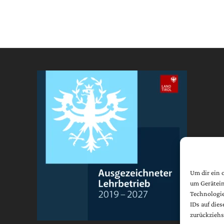
Um dir ein 
um Gerätein
Technologie
IDs auf die
zurückziehs