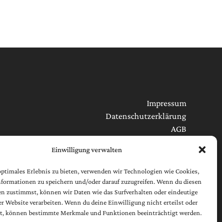
Impressum
Datenschutzerklärung
AGB
Cookie-Richtlinie (EU)
Einwilligung verwalten
[borlabs-cookie type="btn-cookie-preference"
optimales Erlebnis zu bieten, verwenden wir Technologien wie Cookies,
title="Widerruf / Änderung Datenschutzeinstellungen"
formationen zu speichern und/oder darauf zuzugreifen. Wenn du diesen
element="link"/]
n zustimmst, können wir Daten wie das Surfverhalten oder eindeutige
ser Website verarbeiten. Wenn du deine Einwilligung nicht erteilst oder
t, können bestimmte Merkmale und Funktionen beeinträchtigt werden.